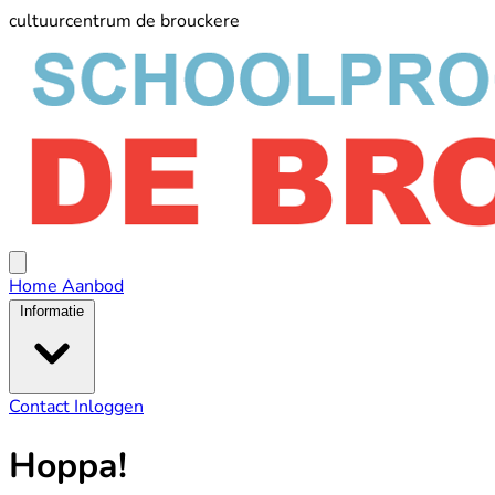
cultuurcentrum de brouckere
schoolprogramma
De
Broucker
Open
menu
Home
Aanbod
Informatie
Contact
Inloggen
Hoppa!