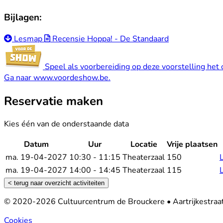
Bijlagen:
Lesmap
Recensie Hoppa! - De Standaard
Speel als voorbereiding op deze voorstelling het o
Ga naar
www.voordeshow.be
.
Reservatie maken
Kies één van de onderstaande data
Datum
Uur
Locatie
Vrije plaatsen
ma. 19-04-2027
10:30 - 11:15
Theaterzaal
150
ma. 19-04-2027
14:00 - 14:45
Theaterzaal
115
< terug naar overzicht activiteiten
Footer
© 2020-2026 Cultuurcentrum de Brouckere
•
Aartrijkestra
Cookies