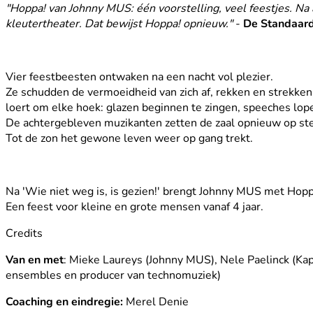
"Hoppa! van Johnny MUS: één voorstelling, veel feestjes. Na
kleutertheater. Dat bewijst Hoppa! opnieuw."
-
De Standaar
Vier feestbeesten ontwaken na een nacht vol plezier.
Ze schudden de vermoeidheid van zich af, rekken en strekken 
loert om elke hoek: glazen beginnen te zingen, speeches lope
De achtergebleven muzikanten zetten de zaal opnieuw op stelt
Tot de zon het gewone leven weer op gang trekt.
Na 'Wie niet weg is, is gezien!' brengt Johnny MUS met Hopp
Een feest voor kleine en grote mensen vanaf 4 jaar.
Credits
Van en met
: Mieke Laureys (Johnny MUS), Nele Paelinck (Kapi
ensembles en producer van technomuziek)
Coaching en eindregie:
Merel Denie