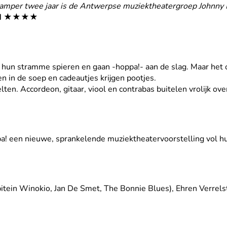
 amper twee jaar is de Antwerpse muziektheatergroep Johnny M
d
★★★★
hun stramme spieren en gaan -hoppa!- aan de slag. Maar het op
n in de soep en cadeautjes krijgen pootjes.
en. Accordeon, gitaar, viool en contrabas buitelen vrolijk ov
a! een nieuwe, sprankelende muziektheatervoorstelling vol hu
tein Winokio, Jan De Smet, The Bonnie Blues), Ehren Verrelst 