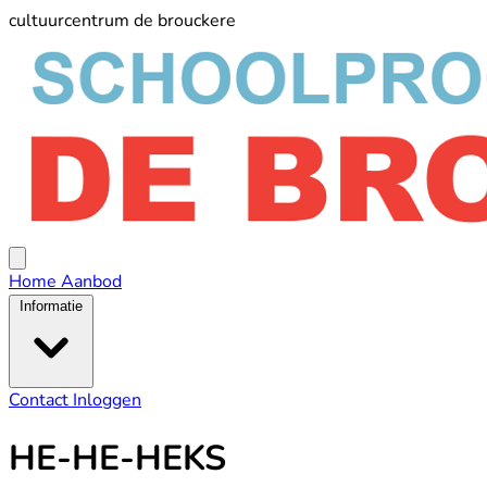
cultuurcentrum de brouckere
schoolprogramma
De
Broucker
Open
menu
Home
Aanbod
Informatie
Contact
Inloggen
HE-HE-HEKS