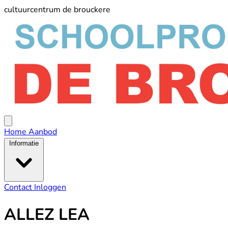
cultuurcentrum de brouckere
schoolprogramma
De
Broucker
Open
menu
Home
Aanbod
Informatie
Contact
Inloggen
ALLEZ LEA