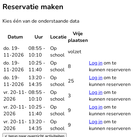
Reservatie maken
Kies één van de onderstaande data
Vrije
Datum
Uur
Locatie
Reserveer
plaatsen
do. 19-
08:55 -
Op
volzet
11-2026
10:10
school
do. 19-
10:25 -
Op
Log in
om te
8
11-2026
11:40
school
kunnen reserveren
do. 19-
13:20 -
Op
Log in
om te
25
11-2026
14:35
school
kunnen reserveren
vr. 20-11-
08:55 -
Op
Log in
om te
3
2026
10:10
school
kunnen reserveren
vr. 20-11-
10:25 -
Op
Log in
om te
9
2026
11:40
school
kunnen reserveren
vr. 20-11-
13:20 -
Op
Log in
om te
9
2026
14:35
school
kunnen reserveren
< terug naar overzicht activiteiten