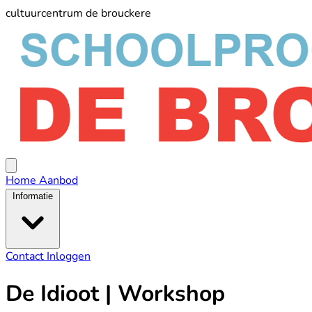
cultuurcentrum de brouckere
schoolprogramma
De
Broucker
Open
menu
Home
Aanbod
Informatie
Contact
Inloggen
De Idioot | Workshop