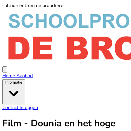
cultuurcentrum de brouckere
schoolprogramma
De
Broucker
Open
menu
Home
Aanbod
Informatie
Contact
Inloggen
Film - Dounia en het hoge