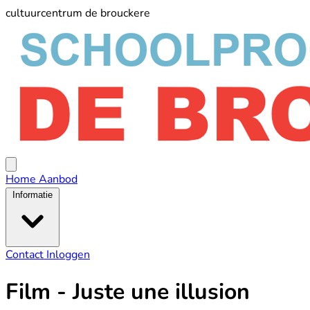
cultuurcentrum de brouckere
schoolprogramma
De
Broucker
Open
menu
Home
Aanbod
Informatie
Contact
Inloggen
Film - Juste une illusion