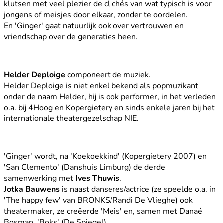
klutsen met veel plezier de clichés van wat typisch is voor
jongens of meisjes door elkaar, zonder te oordelen.
En 'Ginger' gaat natuurlijk ook over vertrouwen en
vriendschap over de generaties heen.
Helder Deploige
componeert de muziek.
Helder Deploige is niet enkel bekend als popmuzikant
onder de naam Helder, hij is ook performer, in het verleden
o.a. bij 4Hoog en Kopergietery en sinds enkele jaren bij het
internationale theatergezelschap NIE.
'Ginger' wordt, na 'Koekoekkind' (Kopergietery 2007) en
'San Clemento' (Danshuis Limburg) de derde
samenwerking met
Ives Thuwis
.
Jotka Bauwens
is naast danseres/actrice (ze speelde o.a. in
'The happy few' van BRONKS/Randi De Vlieghe) ook
theatermaker, ze creëerde 'Meis' en, samen met Danaé
Bosman, 'Boks' (De Spiegel).