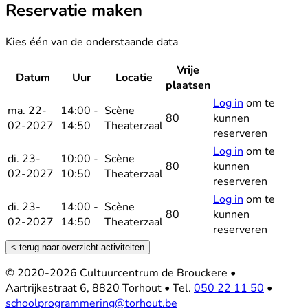
Reservatie maken
Kies één van de onderstaande data
Vrije
Datum
Uur
Locatie
Reserveer
plaatsen
Log in
om te
ma. 22-
14:00 -
Scène
80
kunnen
02-2027
14:50
Theaterzaal
reserveren
Log in
om te
di. 23-
10:00 -
Scène
80
kunnen
02-2027
10:50
Theaterzaal
reserveren
Log in
om te
di. 23-
14:00 -
Scène
80
kunnen
02-2027
14:50
Theaterzaal
reserveren
< terug naar overzicht activiteiten
Footer
© 2020-2026 Cultuurcentrum de Brouckere
•
Aartrijkestraat 6, 8820 Torhout
•
Tel.
050 22 11 50
•
schoolprogrammering@torhout.be