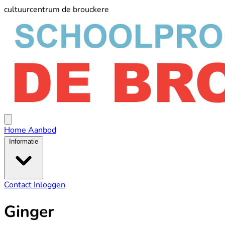
cultuurcentrum de brouckere
schoolprogramma
De
Broucker
Open
menu
Home
Aanbod
Informatie
Contact
Inloggen
Ginger