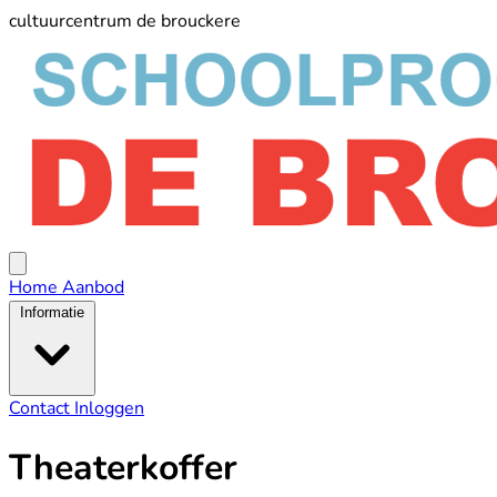
cultuurcentrum de brouckere
schoolprogramma
De
Broucker
Open
menu
Home
Aanbod
Informatie
Contact
Inloggen
Theaterkoffer