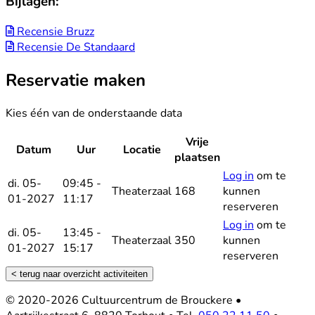
Bijlagen:
Recensie Bruzz
Recensie De Standaard
Reservatie maken
Kies één van de onderstaande data
Vrije
Datum
Uur
Locatie
Reservee
plaatsen
Log in
om te
di. 05-
09:45 -
Theaterzaal
168
kunnen
01-2027
11:17
reserveren
Log in
om te
di. 05-
13:45 -
Theaterzaal
350
kunnen
01-2027
15:17
reserveren
< terug naar overzicht activiteiten
Footer
© 2020-2026 Cultuurcentrum de Brouckere
•