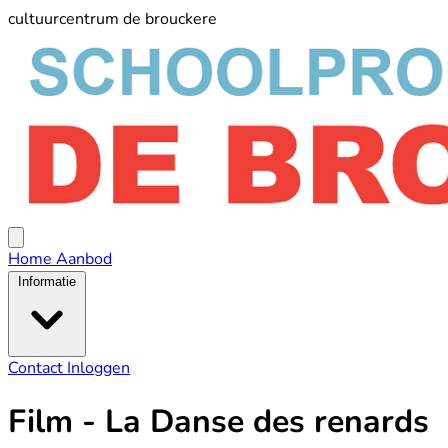
cultuurcentrum de brouckere
schoolprogramma
De
Broucker
Open
menu
Home
Aanbod
Informatie
Contact
Inloggen
Film - La Danse des renards